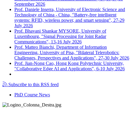
September 2026
Prof. Daniele Inserra, University of Electronic Science and
Technology of China - China, "Battery-free intelligent
systems: RFID, wireless power, and smart sensing", 27-29
July 2026
Prof. Bhavani Shankar MYSORE, University of
Luxembourg, "Signal Processing for Joint Radar
Communications", 13-16 July 2026
Prof. Matteo Bianchi, Department of Information
Engineering, University of Pisa, "Bilateral Telerobotics:
Challenges, Perspectives and Applications", 27-30 July 2026
Prof. Jian-Nong Cao, Hong Kong Polytechnic University,
"Collaborative Edge AI and Applications", 6-10 July 2026
Subscribe to this RSS feed
PhD Course News
Tel +39 050 2217511
PEC:
ing.informazione@pec.unipi.it
Dipartimento di Ingegneria dell'Informazione