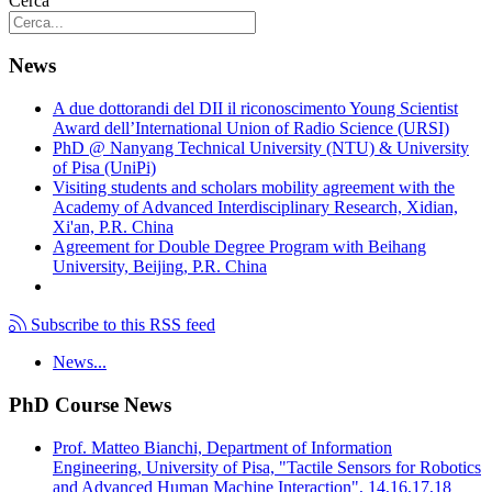
Cerca
News
A due dottorandi del DII il riconoscimento Young Scientist
Award dell’International Union of Radio Science (URSI)
PhD @ Nanyang Technical University (NTU) & University
of Pisa (UniPi)
Visiting students and scholars mobility agreement with the
Academy of Advanced Interdisciplinary Research, Xidian,
Xi'an, P.R. China
Agreement for Double Degree Program with Beihang
University, Beijing, P.R. China
Subscribe to this RSS feed
News...
PhD Course News
Prof. Matteo Bianchi, Department of Information
Engineering, University of Pisa, "Tactile Sensors for Robotics
and Advanced Human Machine Interaction", 14,16,17,18