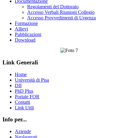
Documentazione
Regolamenti del Dottorato
Accesso Verbali Riunioni Collegio
Accesso Provvedimenti di Urgenza
Formazione
Allievi
Pubblicazioni
Download
Link Generali
Home
Università di Pisa
DII
PhD Plus
Portale FOR
Contatti
Link Utili
Info per...
Aziende
Neolaureati