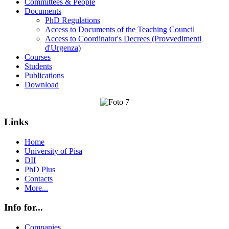
Committees & People
Documents
PhD Regulations
Access to Documents of the Teaching Council
Access to Coordinator's Decrees (Provvedimenti
d'Urgenza)
Courses
Students
Publications
Download
Links
Home
University of Pisa
DII
PhD Plus
Contacts
More...
Info for...
Companies