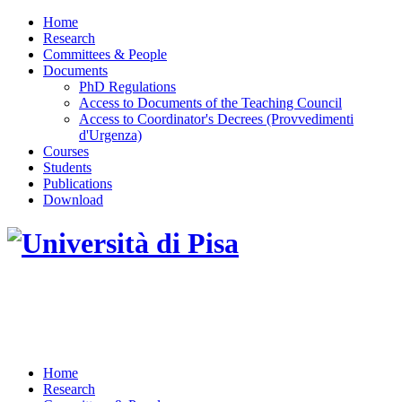
Home
Research
Committees & People
Documents
PhD Regulations
Access to Documents of the Teaching Council
Access to Coordinator's Decrees (Provvedimenti
d'Urgenza)
Courses
Students
Publications
Download
DOTTORATO DI RICERCA IN INGEGNERIA
DELL'INFORMAZIONE
Home
Research