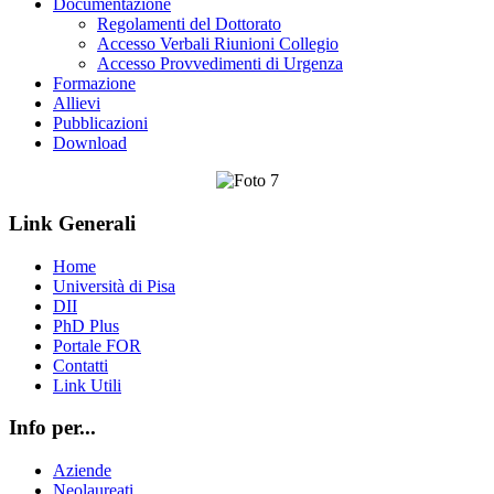
Documentazione
Regolamenti del Dottorato
Accesso Verbali Riunioni Collegio
Accesso Provvedimenti di Urgenza
Formazione
Allievi
Pubblicazioni
Download
Link Generali
Home
Università di Pisa
DII
PhD Plus
Portale FOR
Contatti
Link Utili
Info per...
Aziende
Neolaureati