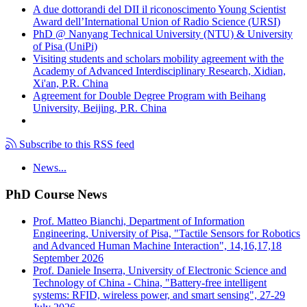
A due dottorandi del DII il riconoscimento Young Scientist
Award dell’International Union of Radio Science (URSI)
PhD @ Nanyang Technical University (NTU) & University
of Pisa (UniPi)
Visiting students and scholars mobility agreement with the
Academy of Advanced Interdisciplinary Research, Xidian,
Xi'an, P.R. China
Agreement for Double Degree Program with Beihang
University, Beijing, P.R. China
Subscribe to this RSS feed
News...
PhD Course News
Prof. Matteo Bianchi, Department of Information
Engineering, University of Pisa, "Tactile Sensors for Robotics
and Advanced Human Machine Interaction", 14,16,17,18
September 2026
Prof. Daniele Inserra, University of Electronic Science and
Technology of China - China, "Battery-free intelligent
systems: RFID, wireless power, and smart sensing", 27-29