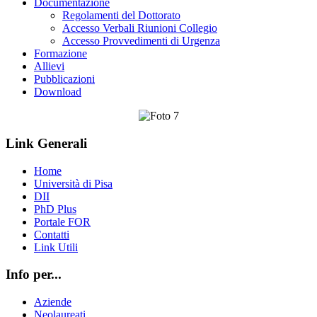
Documentazione
Regolamenti del Dottorato
Accesso Verbali Riunioni Collegio
Accesso Provvedimenti di Urgenza
Formazione
Allievi
Pubblicazioni
Download
Link Generali
Home
Università di Pisa
DII
PhD Plus
Portale FOR
Contatti
Link Utili
Info per...
Aziende
Neolaureati