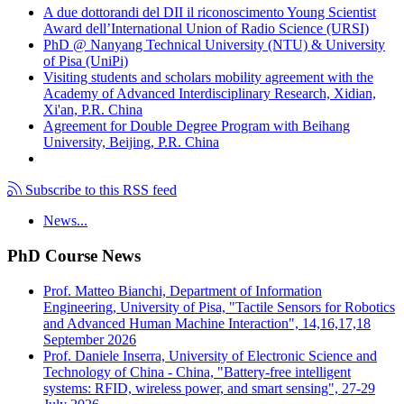
A due dottorandi del DII il riconoscimento Young Scientist
Award dell’International Union of Radio Science (URSI)
PhD @ Nanyang Technical University (NTU) & University
of Pisa (UniPi)
Visiting students and scholars mobility agreement with the
Academy of Advanced Interdisciplinary Research, Xidian,
Xi'an, P.R. China
Agreement for Double Degree Program with Beihang
University, Beijing, P.R. China
Subscribe to this RSS feed
News...
PhD Course News
Prof. Matteo Bianchi, Department of Information
Engineering, University of Pisa, "Tactile Sensors for Robotics
and Advanced Human Machine Interaction", 14,16,17,18
September 2026
Prof. Daniele Inserra, University of Electronic Science and
Technology of China - China, "Battery-free intelligent
systems: RFID, wireless power, and smart sensing", 27-29