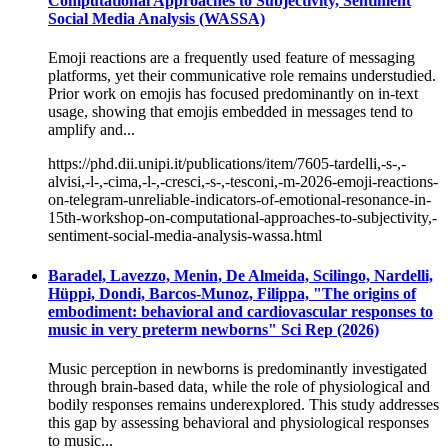
Computational Approaches to Subjectivity, Sentiment
Social Media Analysis (WASSA)
Emoji reactions are a frequently used feature of messaging
platforms, yet their communicative role remains understudied.
Prior work on emojis has focused predominantly on in-text
usage, showing that emojis embedded in messages tend to
amplify and...
https://phd.dii.unipi.it/publications/item/7605-tardelli,-s-,-
alvisi,-l-,-cima,-l-,-cresci,-s-,-tesconi,-m-2026-emoji-reactions-
on-telegram-unreliable-indicators-of-emotional-resonance-in-
15th-workshop-on-computational-approaches-to-subjectivity,-
sentiment-social-media-analysis-wassa.html
Baradel, Lavezzo, Menin, De Almeida, Scilingo, Nardelli,
Hüppi, Dondi, Barcos-Munoz, Filippa, "The origins of
embodiment: behavioral and cardiovascular responses to
music in very preterm newborns" Sci Rep (2026)
Music perception in newborns is predominantly investigated
through brain-based data, while the role of physiological and
bodily responses remains underexplored. This study addresses
this gap by assessing behavioral and physiological responses
to music...