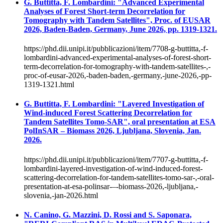
G. Buttitta, F. Lombardini: "Advanced Experimental
Analyses of Forest Short-term Decorrelation for
Tomography with Tandem Satellites", Proc. of EUSAR
2026, Baden-Baden, Germany, June 2026, pp. 1319-1321.
https://phd.dii.unipi.it/pubblicazioni/item/7708-g-buttitta,-f-
lombardini-advanced-experimental-analyses-of-forest-short-
term-decorrelation-for-tomography-with-tandem-satellites-,-
proc-of-eusar-2026,-baden-baden,-germany,-june-2026,-pp-
1319-1321.html
G. Buttitta, F. Lombardini: "Layered Investigation of
Wind-induced Forest Scattering Decorrelation for
Tandem Satellites Tomo-SAR", oral presentation at ESA
PolInSAR – Biomass 2026, Ljubljana, Slovenia, Jan.
2026.
https://phd.dii.unipi.it/pubblicazioni/item/7707-g-buttitta,-f-
lombardini-layered-investigation-of-wind-induced-forest-
scattering-decorrelation-for-tandem-satellites-tomo-sar-,-oral-
presentation-at-esa-polinsar-–-biomass-2026,-ljubljana,-
slovenia,-jan-2026.html
N. Canino, G. Mazzini, D. Rossi and S. Saponara,