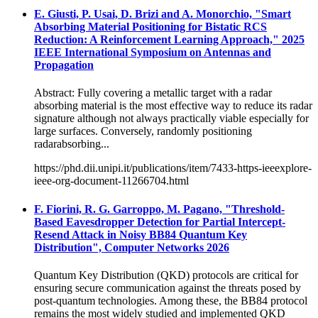
E. Giusti, P. Usai, D. Brizi and A. Monorchio, "Smart
Absorbing Material Positioning for Bistatic RCS
Reduction: A Reinforcement Learning Approach," 2025
IEEE International Symposium on Antennas and
Propagation
Abstract: Fully covering a metallic target with a radar
absorbing material is the most effective way to reduce its radar
signature although not always practically viable especially for
large surfaces. Conversely, randomly positioning
radarabsorbing...
https://phd.dii.unipi.it/publications/item/7433-https-ieeexplore-
ieee-org-document-11266704.html
F. Fiorini, R. G. Garroppo, M. Pagano, "Threshold-
Based Eavesdropper Detection for Partial Intercept-
Resend Attack in Noisy BB84 Quantum Key
Distribution", Computer Networks 2026
Quantum Key Distribution (QKD) protocols are critical for
ensuring secure communication against the threats posed by
post-quantum technologies. Among these, the BB84 protocol
remains the most widely studied and implemented QKD