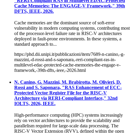
"RERI-Compliant RAS in Multilevel EDAC-Protected
Cache Memories: The ENGAGE-V Framework," 39th
DFTS, IEEE, 2026.
Cache memories are the dominant source of soft-error
vulnerability in modern computing systems, contributing most
of the processor-level failure rate in RISC-V architectures
deployed in fault-prone environments. In these systems, a
standard approach to...
https://phd.dii.unipi.it/pubblicazioni/item/7689-n-canino,-g-
mazzini,-d-rossi-and-s-saponara,-reri-compliant-ras-in-
multilevel-edac-protected-cache-memories-the-engage-v-
framework,-39th-dfts,-ieee,-2026.html
N. Canino, G. Mazzini, M. Brabirotta, M. Olivieri, D.
Rossi and S. Saponara, "RAS Enhancement of ECC-
Protected Vector Register File for the RISC-V
Architecture via RERI-Compliant Interface," 32nd
IOLTS, 2026, IEEE.
High-performance computing (HPC) systems increasingly
rely on vector architectures to provide the scalability and
parallelism required for large-scale data processing. The
RISC-V Vector Extension (RVV), defined within the open