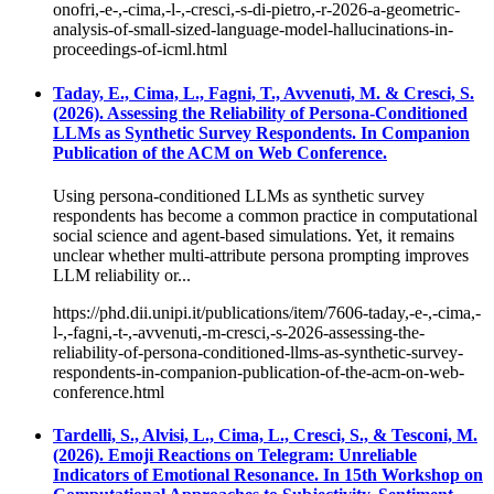
onofri,-e-,-cima,-l-,-cresci,-s-di-pietro,-r-2026-a-geometric-
analysis-of-small-sized-language-model-hallucinations-in-
proceedings-of-icml.html
Taday, E., Cima, L., Fagni, T., Avvenuti, M. & Cresci, S.
(2026). Assessing the Reliability of Persona-Conditioned
LLMs as Synthetic Survey Respondents. In Companion
Publication of the ACM on Web Conference.
Using persona-conditioned LLMs as synthetic survey
respondents has become a common practice in computational
social science and agent-based simulations. Yet, it remains
unclear whether multi-attribute persona prompting improves
LLM reliability or...
https://phd.dii.unipi.it/publications/item/7606-taday,-e-,-cima,-
l-,-fagni,-t-,-avvenuti,-m-cresci,-s-2026-assessing-the-
reliability-of-persona-conditioned-llms-as-synthetic-survey-
respondents-in-companion-publication-of-the-acm-on-web-
conference.html
Tardelli, S., Alvisi, L., Cima, L., Cresci, S., & Tesconi, M.
(2026). Emoji Reactions on Telegram: Unreliable
Indicators of Emotional Resonance. In 15th Workshop on