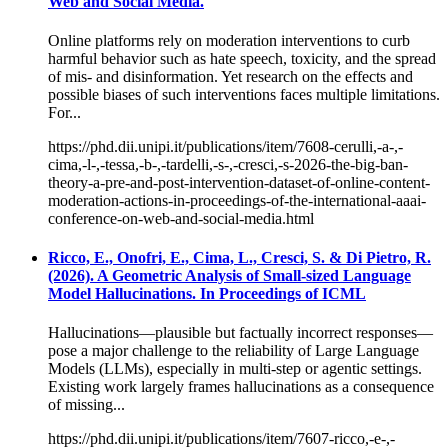
Web and Social Media.
Online platforms rely on moderation interventions to curb
harmful behavior such as hate speech, toxicity, and the spread
of mis- and disinformation. Yet research on the effects and
possible biases of such interventions faces multiple limitations.
For...
https://phd.dii.unipi.it/publications/item/7608-cerulli,-a-,-
cima,-l-,-tessa,-b-,-tardelli,-s-,-cresci,-s-2026-the-big-ban-
theory-a-pre-and-post-intervention-dataset-of-online-content-
moderation-actions-in-proceedings-of-the-international-aaai-
conference-on-web-and-social-media.html
Ricco, E., Onofri, E., Cima, L., Cresci, S. & Di Pietro, R.
(2026). A Geometric Analysis of Small-sized Language
Model Hallucinations. In Proceedings of ICML
Hallucinations—plausible but factually incorrect responses—
pose a major challenge to the reliability of Large Language
Models (LLMs), especially in multi-step or agentic settings.
Existing work largely frames hallucinations as a consequence
of missing...
https://phd.dii.unipi.it/publications/item/7607-ricco,-e-,-