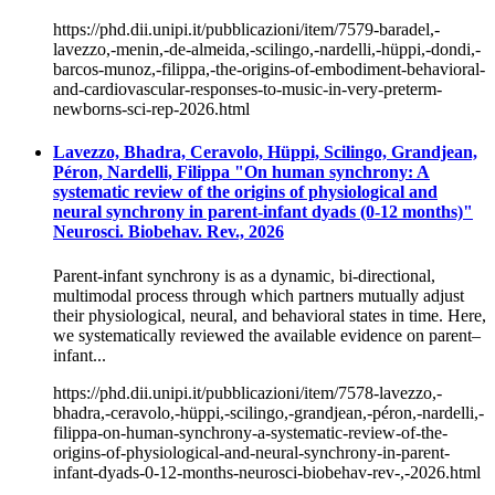
https://phd.dii.unipi.it/pubblicazioni/item/7579-baradel,-
lavezzo,-menin,-de-almeida,-scilingo,-nardelli,-hüppi,-dondi,-
barcos-munoz,-filippa,-the-origins-of-embodiment-behavioral-
and-cardiovascular-responses-to-music-in-very-preterm-
newborns-sci-rep-2026.html
Lavezzo, Bhadra, Ceravolo, Hüppi, Scilingo, Grandjean,
Péron, Nardelli, Filippa "On human synchrony: A
systematic review of the origins of physiological and
neural synchrony in parent-infant dyads (0-12 months)"
Neurosci. Biobehav. Rev., 2026
Parent-infant synchrony is as a dynamic, bi-directional,
multimodal process through which partners mutually adjust
their physiological, neural, and behavioral states in time. Here,
we systematically reviewed the available evidence on parent–
infant...
https://phd.dii.unipi.it/pubblicazioni/item/7578-lavezzo,-
bhadra,-ceravolo,-hüppi,-scilingo,-grandjean,-péron,-nardelli,-
filippa-on-human-synchrony-a-systematic-review-of-the-
origins-of-physiological-and-neural-synchrony-in-parent-
infant-dyads-0-12-months-neurosci-biobehav-rev-,-2026.html