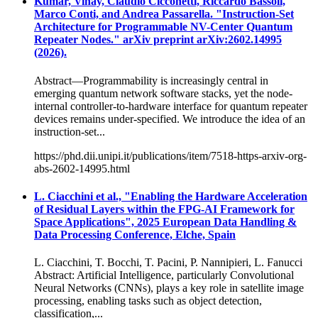
Kumar, Vinay, Claudio Cicconetti, Riccardo Bassoli,
Marco Conti, and Andrea Passarella. "Instruction-Set
Architecture for Programmable NV-Center Quantum
Repeater Nodes." arXiv preprint arXiv:2602.14995
(2026).
Abstract—Programmability is increasingly central in
emerging quantum network software stacks, yet the node-
internal controller-to-hardware interface for quantum repeater
devices remains under-specified. We introduce the idea of an
instruction-set...
https://phd.dii.unipi.it/publications/item/7518-https-arxiv-org-
abs-2602-14995.html
L. Ciacchini et al., "Enabling the Hardware Acceleration
of Residual Layers within the FPG-AI Framework for
Space Applications", 2025 European Data Handling &
Data Processing Conference, Elche, Spain
L. Ciacchini, T. Bocchi, T. Pacini, P. Nannipieri, L. Fanucci
Abstract: Artificial Intelligence, particularly Convolutional
Neural Networks (CNNs), plays a key role in satellite image
processing, enabling tasks such as object detection,
classification,...