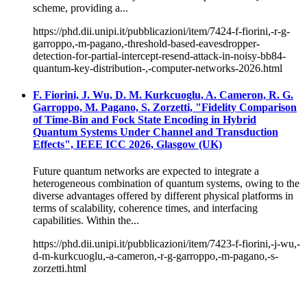
scheme, providing a...
https://phd.dii.unipi.it/pubblicazioni/item/7424-f-fiorini,-r-g-
garroppo,-m-pagano,-threshold-based-eavesdropper-
detection-for-partial-intercept-resend-attack-in-noisy-bb84-
quantum-key-distribution-,-computer-networks-2026.html
F. Fiorini, J. Wu, D. M. Kurkcuoglu, A. Cameron, R. G.
Garroppo, M. Pagano, S. Zorzetti, "Fidelity Comparison
of Time-Bin and Fock State Encoding in Hybrid
Quantum Systems Under Channel and Transduction
Effects", IEEE ICC 2026, Glasgow (UK)
Future quantum networks are expected to integrate a
heterogeneous combination of quantum systems, owing to the
diverse advantages offered by different physical platforms in
terms of scalability, coherence times, and interfacing
capabilities. Within the...
https://phd.dii.unipi.it/pubblicazioni/item/7423-f-fiorini,-j-wu,-
d-m-kurkcuoglu,-a-cameron,-r-g-garroppo,-m-pagano,-s-
zorzetti.html