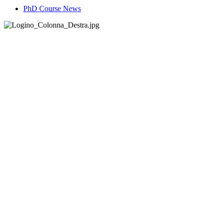
PhD Course News
Tel +39 050 2217511
PEC:
ing.informazione@pec.unipi.it
Dipartimento di Ingegneria dell'Informazione
P.I. 00286820501 - C.F. 80003670504
email:
coordinatore_phd@dii.unipi.it
Via G. Caruso - 56122 - Pisa