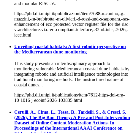
and modular RISC-V...
https://phd.dii.unipi.it/pubblicazioni/item/7688-n-canino,-g-
mazzini,-m-brabirotta,-m-olivieri,-d-rossi-and-s-saponara,-ras-
enhancement-of-ecc-protected-vector-register-file-for-the-risc-
v-architecture-via-reri-compliant-interface,-32nd-iolts,-2026,-
ieee.html
Unveiling coastal habitats: A first robotic perspective on
the Mediterranean dune monitoring
This study presents an interdisciplinary approach to
monitoring vulnerable Mediterranean coastal dune habitats by
integrating robotic and artificial intelligence technologies into
traditional monitoring methods. The unstructured nature of
coastal dunes...
https://phd.dii.unipi.it/publications/item/7612-https-doi-org-
10-1016-j-ecoinf-2026-103835.html
Cerulli, A., Cima, L., Tessa, B., Tardelli, S., & Cresci, S.
(2026). The Big Ban Theory: A Pre-and Post-Intervention
Dataset of Online Content Moderation Actions. In
Proceedings of the International AAAI Conference on