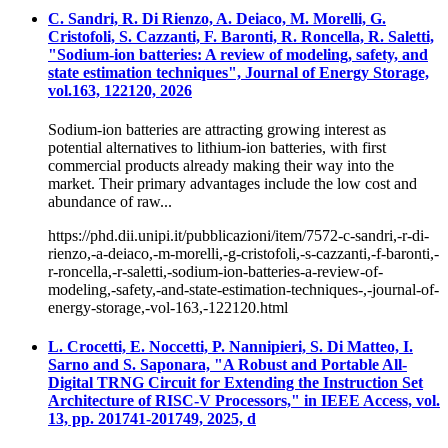
C. Sandri, R. Di Rienzo, A. Deiaco, M. Morelli, G.
Cristofoli, S. Cazzanti, F. Baronti, R. Roncella, R. Saletti,
"Sodium-ion batteries: A review of modeling, safety, and
state estimation techniques", Journal of Energy Storage,
vol.163, 122120, 2026
Sodium-ion batteries are attracting growing interest as
potential alternatives to lithium-ion batteries, with first
commercial products already making their way into the
market. Their primary advantages include the low cost and
abundance of raw...
https://phd.dii.unipi.it/pubblicazioni/item/7572-c-sandri,-r-di-
rienzo,-a-deiaco,-m-morelli,-g-cristofoli,-s-cazzanti,-f-baronti,-
r-roncella,-r-saletti,-sodium-ion-batteries-a-review-of-
modeling,-safety,-and-state-estimation-techniques-,-journal-of-
energy-storage,-vol-163,-122120.html
L. Crocetti, E. Noccetti, P. Nannipieri, S. Di Matteo, I.
Sarno and S. Saponara, "A Robust and Portable All-
Digital TRNG Circuit for Extending the Instruction Set
Architecture of RISC-V Processors," in IEEE Access, vol.
13, pp. 201741-201749, 2025, d