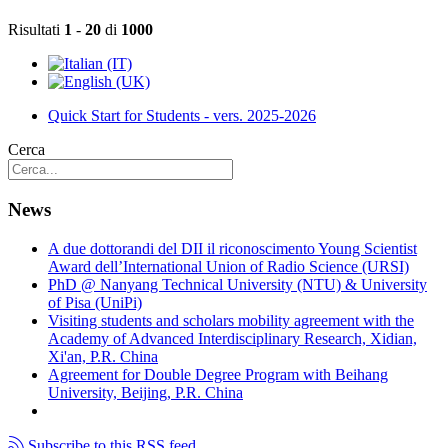
Risultati
1
-
20
di
1000
Quick Start for Students - vers. 2025-2026
Cerca
News
A due dottorandi del DII il riconoscimento Young Scientist
Award dell’International Union of Radio Science (URSI)
PhD @ Nanyang Technical University (NTU) & University
of Pisa (UniPi)
Visiting students and scholars mobility agreement with the
Academy of Advanced Interdisciplinary Research, Xidian,
Xi'an, P.R. China
Agreement for Double Degree Program with Beihang
University, Beijing, P.R. China
Subscribe to this RSS feed