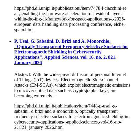
https://phd.dii.unipi.it/pubblicazioni/item/7478-l-ciacchini-et-
al-,-enabling-the-hardware-acceleration-of-residual-layers-
within-the-fpg-ai-framework-for-space-applications-,-2025-
european-data-handling-data-processing-conference,-elche,-
spain.html
P. Usai, G. Sabatini, D. Brizi and A. Monorchio,
"Optically Transparent Frequency Selective Surfaces for
Electromagnetic Shielding in Cybersecurity
Applications", Applied Sciences, vol. 16, no. 2, 821,
January 2026
Abstract: With the widespread diffusion of personal Internet
of Things (IoT) devices, Electromagnetic Side-Channel
Attacks (EM-SCAs), which exploit electromagnetic emissions
to uncover critical data such as cryptographic keys, are
becoming extremely...
https://phd.dii.unipi.it/publications/item/7448-p-usai,-g-
sabatini,-d-brizi-and-a-monorchio,-optically-transparent-
frequency-selective-surfaces-for-electromagnetic-shielding-in-
cybersecurity-applications-,-applied-sciences,-vol-16,-no-
2,-821,-january-2026.html