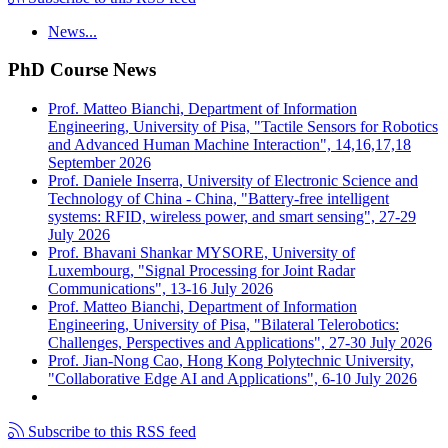
News...
PhD Course News
Prof. Matteo Bianchi, Department of Information
Engineering, University of Pisa, "Tactile Sensors for Robotics
and Advanced Human Machine Interaction", 14,16,17,18
September 2026
Prof. Daniele Inserra, University of Electronic Science and
Technology of China - China, "Battery-free intelligent
systems: RFID, wireless power, and smart sensing", 27-29
July 2026
Prof. Bhavani Shankar MYSORE, University of
Luxembourg, "Signal Processing for Joint Radar
Communications", 13-16 July 2026
Prof. Matteo Bianchi, Department of Information
Engineering, University of Pisa, "Bilateral Telerobotics:
Challenges, Perspectives and Applications", 27-30 July 2026
Prof. Jian-Nong Cao, Hong Kong Polytechnic University,
"Collaborative Edge AI and Applications", 6-10 July 2026
Subscribe to this RSS feed