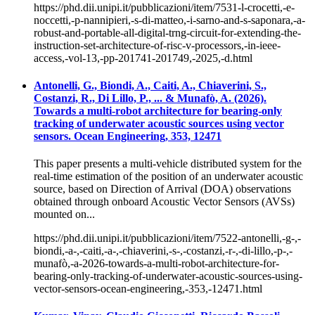
https://phd.dii.unipi.it/pubblicazioni/item/7531-l-crocetti,-e-
noccetti,-p-nannipieri,-s-di-matteo,-i-sarno-and-s-saponara,-a-
robust-and-portable-all-digital-trng-circuit-for-extending-the-
instruction-set-architecture-of-risc-v-processors,-in-ieee-
access,-vol-13,-pp-201741-201749,-2025,-d.html
Antonelli, G., Biondi, A., Caiti, A., Chiaverini, S.,
Costanzi, R., Di Lillo, P., ... & Munafò, A. (2026).
Towards a multi-robot architecture for bearing-only
tracking of underwater acoustic sources using vector
sensors. Ocean Engineering, 353, 12471
This paper presents a multi-vehicle distributed system for the
real-time estimation of the position of an underwater acoustic
source, based on Direction of Arrival (DOA) observations
obtained through onboard Acoustic Vector Sensors (AVSs)
mounted on...
https://phd.dii.unipi.it/pubblicazioni/item/7522-antonelli,-g-,-
biondi,-a-,-caiti,-a-,-chiaverini,-s-,-costanzi,-r-,-di-lillo,-p-,-
munafò,-a-2026-towards-a-multi-robot-architecture-for-
bearing-only-tracking-of-underwater-acoustic-sources-using-
vector-sensors-ocean-engineering,-353,-12471.html