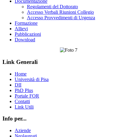
Documentazione
Regolamenti del Dottorato
Accesso Verbali Riunioni Collegio
Accesso Provvedimenti di Urgenza
Formazione
Allievi
Pubblicazioni
Download
Link Generali
Home
Università di Pisa
DII
PhD Plus
Portale FOR
Contatti
Link Utili
Info per...
Aziende
Neolaureati