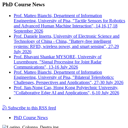
PhD Course News
Prof. Matteo Bianchi, Department of Information
Engineering, University of Pisa, "Tactile Sensors for Robotics
and Advanced Human Machine Interaction", 14,16,17,18
September 2026
Prof. Daniele Inserra, University of Electronic Science and
Technology of China - China, "Battery-free intelligent
systems: RFID, wireless power, and smart sensing", 27-29
July 2026
Prof. Bhavani Shankar MYSORE, University of
Luxembourg, "Signal Processing for Joint Radar
Communications", 13-16 July 2026
Prof. Matteo Bianchi, Department of Information
Engineering, University of Pisa, "Bilateral Telerobotics:
Challenges, Perspectives and Applications", 27-30 July 2026
Prof. Jian-Nong Cao, Hong Kong Polytechnic University,
"Collaborative Edge AI and Applications", 6-10 July 2026
Subscribe to this RSS feed
PhD Course News