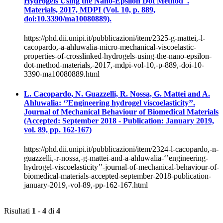
Hydrogels Using the Nano-Epsilon Dot Method''.
Materials, 2017, MDPI (Vol. 10, p. 889,
doi:10.3390/ma10080889).
https://phd.dii.unipi.it/pubblicazioni/item/2325-g-mattei,-l-
cacopardo,-a-ahluwalia-micro-mechanical-viscoelastic-
properties-of-crosslinked-hydrogels-using-the-nano-epsilon-
dot-method-materials,-2017,-mdpi-vol-10,-p-889,-doi-10-
3390-ma10080889.html
L. Cacopardo, N. Guazzelli, R. Nossa, G. Mattei and A.
Ahluwalia: ‘’Engineering hydrogel viscoelasticity’’.
Journal of Mechanical Behaviour of Biomedical Materials
(Accepted: September 2018 - Publication: January 2019,
vol. 89, pp. 162-167)
https://phd.dii.unipi.it/pubblicazioni/item/2324-l-cacopardo,-n-
guazzelli,-r-nossa,-g-mattei-and-a-ahluwalia-‘’engineering-
hydrogel-viscoelasticity’’-journal-of-mechanical-behaviour-of-
biomedical-materials-accepted-september-2018-publication-
january-2019,-vol-89,-pp-162-167.html
Risultati
1
-
4
di
4