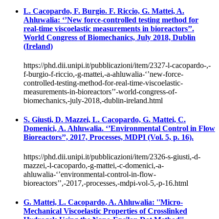
L. Cacopardo, F. Burgio. F. Riccio, G. Mattei, A.
Ahluwalia: ‘’New force-controlled testing method for
real-time viscoelastic measurements in bioreactors’’.
World Congress of Biomechanics, July 2018, Dublin
(Ireland)
https://phd.dii.unipi.it/pubblicazioni/item/2327-l-cacopardo-,-
f-burgio-f-riccio,-g-mattei,-a-ahluwalia-‘’new-force-
controlled-testing-method-for-real-time-viscoelastic-
measurements-in-bioreactors’’-world-congress-of-
biomechanics,-july-2018,-dublin-ireland.html
S. Giusti, D. Mazzei, L. Cacopardo, G. Mattei, C.
Domenici, A. Ahluwalia. ‘’Environmental Control in Flow
Bioreactors’’, 2017, Processes, MDPI (Vol. 5, p. 16).
https://phd.dii.unipi.it/pubblicazioni/item/2326-s-giusti,-d-
mazzei,-l-cacopardo,-g-mattei,-c-domenici,-a-
ahluwalia-‘’environmental-control-in-flow-
bioreactors’’,-2017,-processes,-mdpi-vol-5,-p-16.html
G. Mattei, L. Cacopardo, A. Ahluwalia: ''Micro-
Mechanical Viscoelastic Properties of Crosslinked