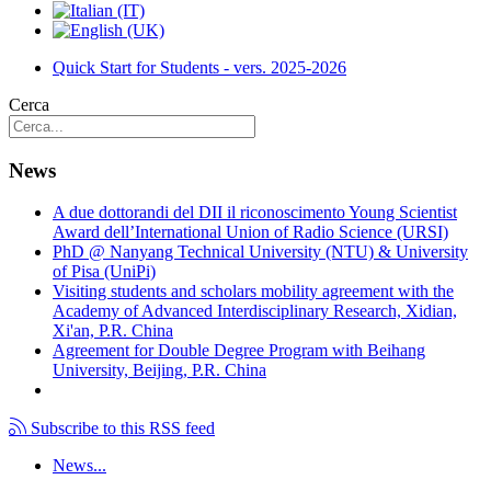
Quick Start for Students - vers. 2025-2026
Cerca
News
A due dottorandi del DII il riconoscimento Young Scientist
Award dell’International Union of Radio Science (URSI)
PhD @ Nanyang Technical University (NTU) & University
of Pisa (UniPi)
Visiting students and scholars mobility agreement with the
Academy of Advanced Interdisciplinary Research, Xidian,
Xi'an, P.R. China
Agreement for Double Degree Program with Beihang
University, Beijing, P.R. China
Subscribe to this RSS feed
News...