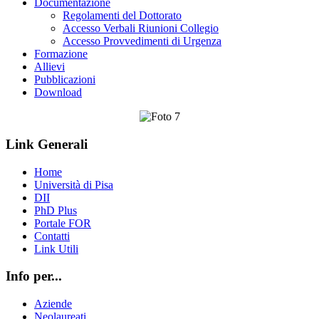
Documentazione
Regolamenti del Dottorato
Accesso Verbali Riunioni Collegio
Accesso Provvedimenti di Urgenza
Formazione
Allievi
Pubblicazioni
Download
Link Generali
Home
Università di Pisa
DII
PhD Plus
Portale FOR
Contatti
Link Utili
Info per...
Aziende
Neolaureati