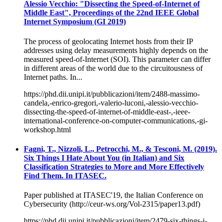
Alessio Vecchio: "Dissecting the Speed-of-Internet of
Middle East", Proceedings of the 22nd IEEE Global
Internet Symposium (GI 2019)
The process of geolocating Internet hosts from their IP
addresses using delay measurements highly depends on the
measured speed-of-Internet (SOI). This parameter can differ
in different areas of the world due to the circuitousness of
Internet paths. In...
https://phd.dii.unipi.it/pubblicazioni/item/2488-massimo-
candela,-enrico-gregori,-valerio-luconi,-alessio-vecchio-
dissecting-the-speed-of-internet-of-middle-east-,-ieee-
international-conference-on-computer-communications,-gi-
workshop.html
Fagni, T., Nizzoli, L., Petrocchi, M., & Tesconi, M. (2019).
Six Things I Hate About You (in Italian) and Six
Classification Strategies to More and More Effectively
Find Them. In ITASEC.
Paper published at ITASEC'19, the Italian Conference on
Cybersecurity (http://ceur-ws.org/Vol-2315/paper13.pdf)
https://phd.dii.unipi.it/pubblicazioni/item/2479-six-things-i-