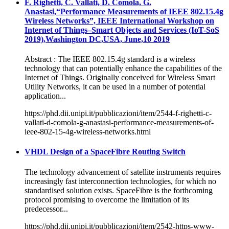
F. Righetti, C. Vallati, D. Comola, G.
Anastasi,“Performance Measurements of IEEE 802.15.4g
Wireless Networks”, IEEE International Workshop on
Internet of Things–Smart Objects and Services (IoT-SoS
2019),Washington DC,USA, June,10 2019
Abstract : The IEEE 802.15.4g standard is a wireless
technology that can potentially enhance the capabilities of the
Internet of Things. Originally conceived for Wireless Smart
Utility Networks, it can be used in a number of potential
application...
https://phd.dii.unipi.it/pubblicazioni/item/2544-f-righetti-c-
vallati-d-comola-g-anastasi-performance-measurements-of-
ieee-802-15-4g-wireless-networks.html
VHDL Design of a SpaceFibre Routing Switch
The technology advancement of satellite instruments requires
increasingly fast interconnection technologies, for which no
standardised solution exists. SpaceFibre is the forthcoming
protocol promising to overcome the limitation of its
predecessor...
https://phd.dii.unipi.it/pubblicazioni/item/2542-https-www-