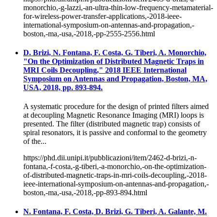
monorchio,-g-lazzi,-an-ultra-thin-low-frequency-metamaterial-
for-wireless-power-transfer-applications,-2018-ieee-
international-symposium-on-antennas-and-propagation,-
boston,-ma,-usa,-2018,-pp-2555-2556.html
D. Brizi, N. Fontana, F. Costa, G. Tiberi, A. Monorchio,
"On the Optimization of Distributed Magnetic Traps in
MRI Coils Decoupling," 2018 IEEE International
Symposium on Antennas and Propagation, Boston, MA,
USA, 2018, pp. 893-894.
A systematic procedure for the design of printed filters aimed
at decoupling Magnetic Resonance Imaging (MRI) loops is
presented. The filter (distributed magnetic trap) consists of
spiral resonators, it is passive and conformal to the geometry
of the...
https://phd.dii.unipi.it/pubblicazioni/item/2462-d-brizi,-n-
fontana,-f-costa,-g-tiberi,-a-monorchio,-on-the-optimization-
of-distributed-magnetic-traps-in-mri-coils-decoupling,-2018-
ieee-international-symposium-on-antennas-and-propagation,-
boston,-ma,-usa,-2018,-pp-893-894.html
N. Fontana, F. Costa, D. Brizi, G. Tiberi, A. Galante, M.