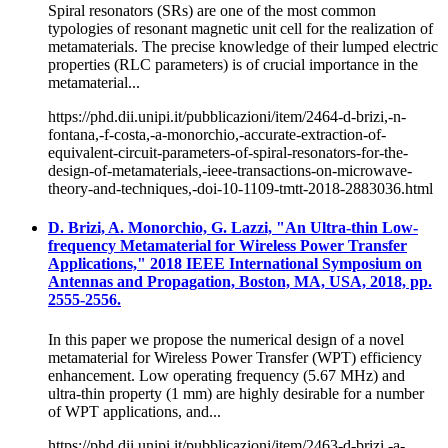
Spiral resonators (SRs) are one of the most common
typologies of resonant magnetic unit cell for the realization of
metamaterials. The precise knowledge of their lumped electric
properties (RLC parameters) is of crucial importance in the
metamaterial...
https://phd.dii.unipi.it/pubblicazioni/item/2464-d-brizi,-n-
fontana,-f-costa,-a-monorchio,-accurate-extraction-of-
equivalent-circuit-parameters-of-spiral-resonators-for-the-
design-of-metamaterials,-ieee-transactions-on-microwave-
theory-and-techniques,-doi-10-1109-tmtt-2018-2883036.html
D. Brizi, A. Monorchio, G. Lazzi, "An Ultra-thin Low-
frequency Metamaterial for Wireless Power Transfer
Applications," 2018 IEEE International Symposium on
Antennas and Propagation, Boston, MA, USA, 2018, pp.
2555-2556.
In this paper we propose the numerical design of a novel
metamaterial for Wireless Power Transfer (WPT) efficiency
enhancement. Low operating frequency (5.67 MHz) and
ultra-thin property (1 mm) are highly desirable for a number
of WPT applications, and...
https://phd.dii.unipi.it/pubblicazioni/item/2463-d-brizi,-a-