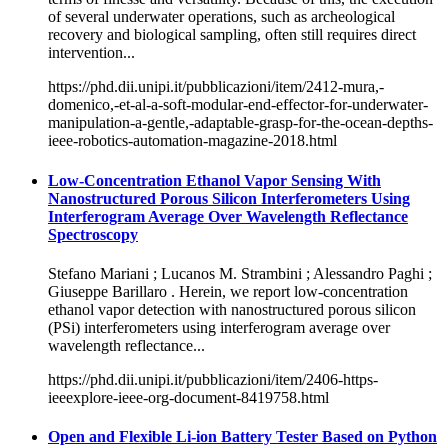
of several underwater operations, such as archeological
recovery and biological sampling, often still requires direct
intervention...
https://phd.dii.unipi.it/pubblicazioni/item/2412-mura,-
domenico,-et-al-a-soft-modular-end-effector-for-underwater-
manipulation-a-gentle,-adaptable-grasp-for-the-ocean-depths-
ieee-robotics-automation-magazine-2018.html
Low-Concentration Ethanol Vapor Sensing With
Nanostructured Porous Silicon Interferometers Using
Interferogram Average Over Wavelength Reflectance
Spectroscopy
Stefano Mariani ; Lucanos M. Strambini ; Alessandro Paghi ;
Giuseppe Barillaro . Herein, we report low-concentration
ethanol vapor detection with nanostructured porous silicon
(PSi) interferometers using interferogram average over
wavelength reflectance...
https://phd.dii.unipi.it/pubblicazioni/item/2406-https-
ieeexplore-ieee-org-document-8419758.html
Open and Flexible Li-ion Battery Tester Based on Python