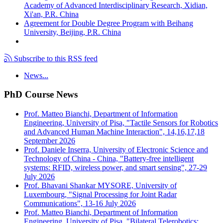
Academy of Advanced Interdisciplinary Research, Xidian,
Xi'an, P.R. China
Agreement for Double Degree Program with Beihang
University, Beijing, P.R. China
Subscribe to this RSS feed
News...
PhD Course News
Prof. Matteo Bianchi, Department of Information
Engineering, University of Pisa, "Tactile Sensors for Robotics
and Advanced Human Machine Interaction", 14,16,17,18
September 2026
Prof. Daniele Inserra, University of Electronic Science and
Technology of China - China, "Battery-free intelligent
systems: RFID, wireless power, and smart sensing", 27-29
July 2026
Prof. Bhavani Shankar MYSORE, University of
Luxembourg, "Signal Processing for Joint Radar
Communications", 13-16 July 2026
Prof. Matteo Bianchi, Department of Information
Engineering, University of Pisa, "Bilateral Telerobotics: