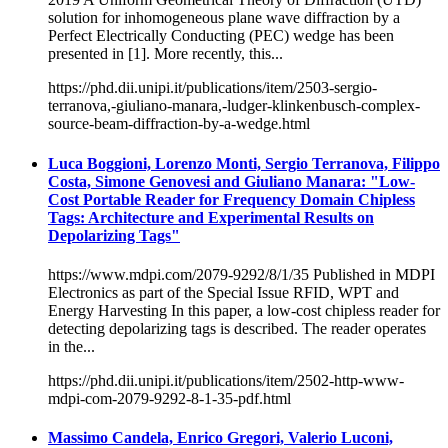
solution for inhomogeneous plane wave diffraction by a
Perfect Electrically Conducting (PEC) wedge has been
presented in [1]. More recently, this...
https://phd.dii.unipi.it/publications/item/2503-sergio-
terranova,-giuliano-manara,-ludger-klinkenbusch-complex-
source-beam-diffraction-by-a-wedge.html
Luca Boggioni, Lorenzo Monti, Sergio Terranova, Filippo
Costa, Simone Genovesi and Giuliano Manara: "Low-
Cost Portable Reader for Frequency Domain Chipless
Tags: Architecture and Experimental Results on
Depolarizing Tags"
https://www.mdpi.com/2079-9292/8/1/35 Published in MDPI
Electronics as part of the Special Issue RFID, WPT and
Energy Harvesting In this paper, a low-cost chipless reader for
detecting depolarizing tags is described. The reader operates
in the...
https://phd.dii.unipi.it/publications/item/2502-http-www-
mdpi-com-2079-9292-8-1-35-pdf.html
Massimo Candela, Enrico Gregori, Valerio Luconi,