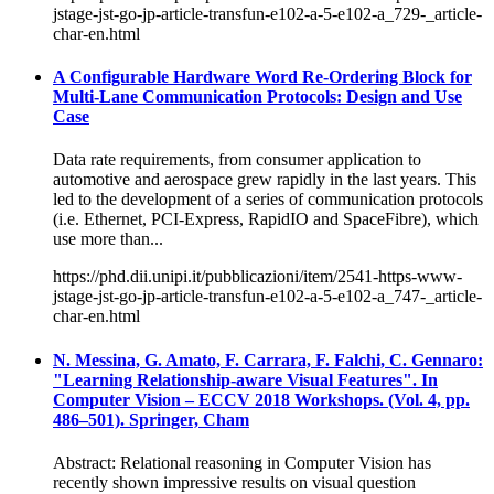
jstage-jst-go-jp-article-transfun-e102-a-5-e102-a_729-_article-
char-en.html
A Configurable Hardware Word Re-Ordering Block for
Multi-Lane Communication Protocols: Design and Use
Case
Data rate requirements, from consumer application to
automotive and aerospace grew rapidly in the last years. This
led to the development of a series of communication protocols
(i.e. Ethernet, PCI-Express, RapidIO and SpaceFibre), which
use more than...
https://phd.dii.unipi.it/pubblicazioni/item/2541-https-www-
jstage-jst-go-jp-article-transfun-e102-a-5-e102-a_747-_article-
char-en.html
N. Messina, G. Amato, F. Carrara, F. Falchi, C. Gennaro:
"Learning Relationship-aware Visual Features". In
Computer Vision – ECCV 2018 Workshops. (Vol. 4, pp.
486–501). Springer, Cham
Abstract: Relational reasoning in Computer Vision has
recently shown impressive results on visual question