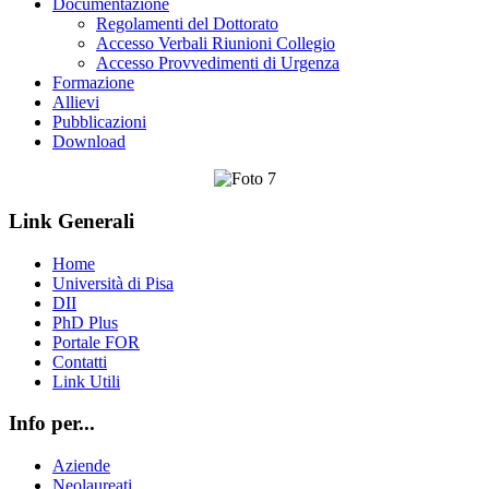
Documentazione
Regolamenti del Dottorato
Accesso Verbali Riunioni Collegio
Accesso Provvedimenti di Urgenza
Formazione
Allievi
Pubblicazioni
Download
Link Generali
Home
Università di Pisa
DII
PhD Plus
Portale FOR
Contatti
Link Utili
Info per...
Aziende
Neolaureati