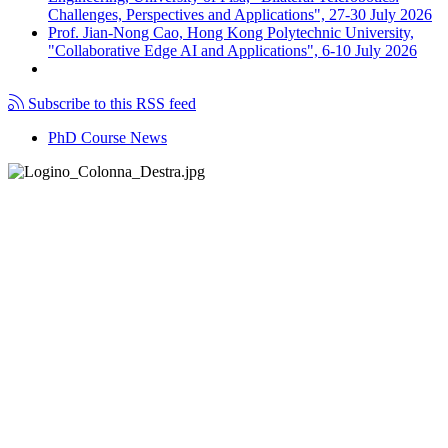
Challenges, Perspectives and Applications", 27-30 July 2026
Prof. Jian-Nong Cao, Hong Kong Polytechnic University,
"Collaborative Edge AI and Applications", 6-10 July 2026
Subscribe to this RSS feed
PhD Course News
Tel +39 050 2217511
PEC:
ing.informazione@pec.unipi.it
Dipartimento di Ingegneria dell'Informazione
P.I. 00286820501 - C.F. 80003670504
email:
coordinatore_phd@dii.unipi.it
Via G. Caruso - 56122 - Pisa