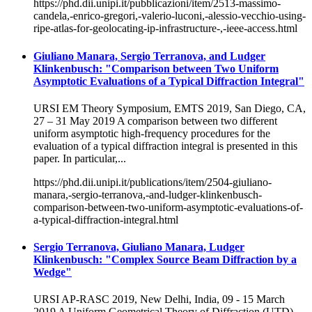
https://phd.dii.unipi.it/pubblicazioni/item/2513-massimo-
candela,-enrico-gregori,-valerio-luconi,-alessio-vecchio-using-
ripe-atlas-for-geolocating-ip-infrastructure-,-ieee-access.html
Giuliano Manara, Sergio Terranova, and Ludger
Klinkenbusch: "Comparison between Two Uniform
Asymptotic Evaluations of a Typical Diffraction Integral"
URSI EM Theory Symposium, EMTS 2019, San Diego, CA,
27 – 31 May 2019 A comparison between two different
uniform asymptotic high-frequency procedures for the
evaluation of a typical diffraction integral is presented in this
paper. In particular,...
https://phd.dii.unipi.it/publications/item/2504-giuliano-
manara,-sergio-terranova,-and-ludger-klinkenbusch-
comparison-between-two-uniform-asymptotic-evaluations-of-
a-typical-diffraction-integral.html
Sergio Terranova, Giuliano Manara, Ludger
Klinkenbusch: "Complex Source Beam Diffraction by a
Wedge"
URSI AP-RASC 2019, New Delhi, India, 09 - 15 March
2019 A Uniform Geometrical Theory of Diffraction (UTD)