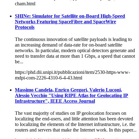
cham.html
SHINe: Simulator for Satellite on-Board High-Speed
Networks Featuring SpaceFibre and SpaceWire
Protocols
The continuous innovation of satellite payloads is leading to
an increasing demand of data-rate for on-board satellite
networks. In particular, modern optical detectors generate and
need to transfer data at more than 1 Gbps, a speed that cannot
be...
https://phd.dii.unipi.it/pubblicazioni/item/2530-https-www-
mdpi-com-2226-4310-6-4-43.html
Massimo Candela, Enrico Gregori, Valerio Luconi,
Alessio Vecchio "Using RIPE Atlas for Geolocating IP
Infrastructure", IEEE Access Journal
The vast majority of studies on IP geolocation focuses on
localizing the end-users, and little attention has been devoted
to localizing the elements of the Internet infrastructure, i.e. the
routers and servers that make the Internet work. In this paper...