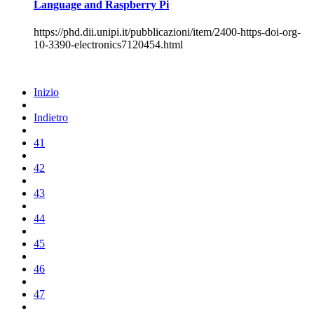
Language and Raspberry Pi
https://phd.dii.unipi.it/pubblicazioni/item/2400-https-doi-org-
10-3390-electronics7120454.html
Inizio
Indietro
41
42
43
44
45
46
47