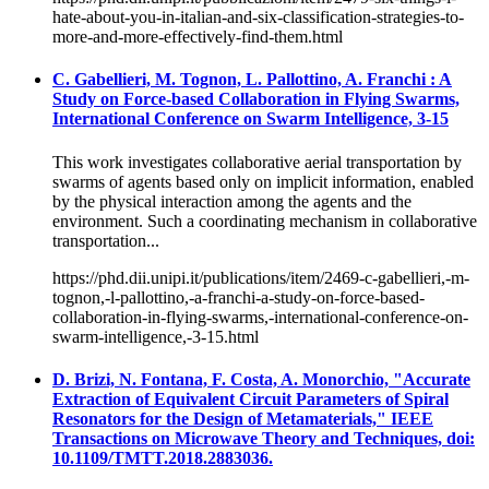
hate-about-you-in-italian-and-six-classification-strategies-to-
more-and-more-effectively-find-them.html
C. Gabellieri, M. Tognon, L. Pallottino, A. Franchi : A
Study on Force-based Collaboration in Flying Swarms,
International Conference on Swarm Intelligence, 3-15
This work investigates collaborative aerial transportation by
swarms of agents based only on implicit information, enabled
by the physical interaction among the agents and the
environment. Such a coordinating mechanism in collaborative
transportation...
https://phd.dii.unipi.it/publications/item/2469-c-gabellieri,-m-
tognon,-l-pallottino,-a-franchi-a-study-on-force-based-
collaboration-in-flying-swarms,-international-conference-on-
swarm-intelligence,-3-15.html
D. Brizi, N. Fontana, F. Costa, A. Monorchio, "Accurate
Extraction of Equivalent Circuit Parameters of Spiral
Resonators for the Design of Metamaterials," IEEE
Transactions on Microwave Theory and Techniques, doi:
10.1109/TMTT.2018.2883036.