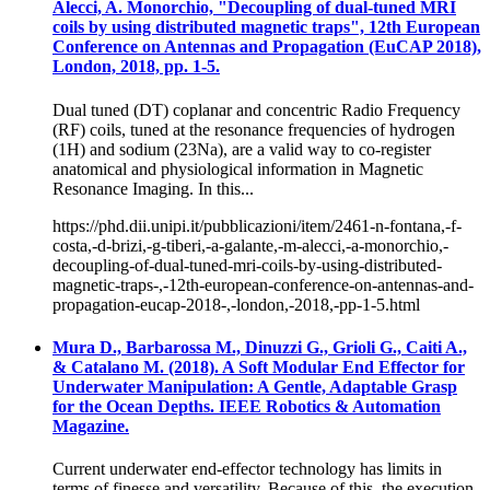
Alecci, A. Monorchio, "Decoupling of dual-tuned MRI
coils by using distributed magnetic traps", 12th European
Conference on Antennas and Propagation (EuCAP 2018),
London, 2018, pp. 1-5.
Dual tuned (DT) coplanar and concentric Radio Frequency
(RF) coils, tuned at the resonance frequencies of hydrogen
(1H) and sodium (23Na), are a valid way to co-register
anatomical and physiological information in Magnetic
Resonance Imaging. In this...
https://phd.dii.unipi.it/pubblicazioni/item/2461-n-fontana,-f-
costa,-d-brizi,-g-tiberi,-a-galante,-m-alecci,-a-monorchio,-
decoupling-of-dual-tuned-mri-coils-by-using-distributed-
magnetic-traps-,-12th-european-conference-on-antennas-and-
propagation-eucap-2018-,-london,-2018,-pp-1-5.html
Mura D., Barbarossa M., Dinuzzi G., Grioli G., Caiti A.,
& Catalano M. (2018). A Soft Modular End Effector for
Underwater Manipulation: A Gentle, Adaptable Grasp
for the Ocean Depths. IEEE Robotics & Automation
Magazine.
Current underwater end-effector technology has limits in
terms of finesse and versatility. Because of this, the execution