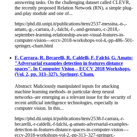
answering tasks. On the challenging dataset called CLEVR,
the recently proposed Relation Network (RN), a simple plug-
and-play module and one of...
https://phd.dii.unipi.it/publications/item/2537-messina,-n-,-
amato,-g-,-carrara,-f-,-falchi,-f-,-and-gennaro,-c-2018,-
september-learning-relationship-aware-visual-features-in-
computer-vision-–-eccv-2018-workshops-vol-4,-pp-486–501-
springer,-cham.html
F. Carrara, R. Becarelli, R. Caldelli, F. Falchi, G. Amato:
"Adversarial examples detection in features distance
spaces". In Computer Vision – ECCV 2018 Workshops.
(Vol. 2, pp. 313–327). Springer, Cham.
Abstract: Maliciously manipulated inputs for attacking
machine learning methods–in particular deep neural
networks–are emerging as a relevant issue for the security of
recent artificial intelligence technologies, especially in
computer vision. In this...
https://phd.dii.unipi.it/publications/item/2538-f-carrara,-r-
becarelli,-r-caldelli,-f-falchi,-g-amato-adversarial-examples-
detection-in-features-distance-spaces-in-computer-vision-–-
eccv-2018-workshops-vol-2,-pp-313–327-springer,-