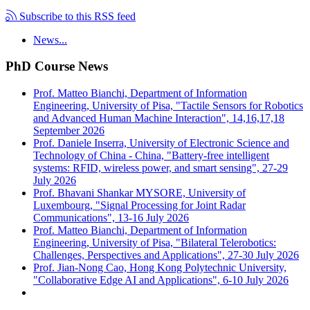
Subscribe to this RSS feed
News...
PhD Course News
Prof. Matteo Bianchi, Department of Information
Engineering, University of Pisa, "Tactile Sensors for Robotics
and Advanced Human Machine Interaction", 14,16,17,18
September 2026
Prof. Daniele Inserra, University of Electronic Science and
Technology of China - China, "Battery-free intelligent
systems: RFID, wireless power, and smart sensing", 27-29
July 2026
Prof. Bhavani Shankar MYSORE, University of
Luxembourg, "Signal Processing for Joint Radar
Communications", 13-16 July 2026
Prof. Matteo Bianchi, Department of Information
Engineering, University of Pisa, "Bilateral Telerobotics:
Challenges, Perspectives and Applications", 27-30 July 2026
Prof. Jian-Nong Cao, Hong Kong Polytechnic University,
"Collaborative Edge AI and Applications", 6-10 July 2026