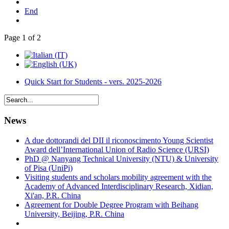
End
Page 1 of 2
Quick Start for Students - vers. 2025-2026
News
A due dottorandi del DII il riconoscimento Young Scientist
Award dell’International Union of Radio Science (URSI)
PhD @ Nanyang Technical University (NTU) & University
of Pisa (UniPi)
Visiting students and scholars mobility agreement with the
Academy of Advanced Interdisciplinary Research, Xidian,
Xi'an, P.R. China
Agreement for Double Degree Program with Beihang
University, Beijing, P.R. China