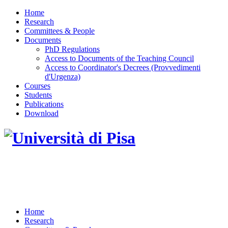
Home
Research
Committees & People
Documents
PhD Regulations
Access to Documents of the Teaching Council
Access to Coordinator's Decrees (Provvedimenti
d'Urgenza)
Courses
Students
Publications
Download
DOTTORATO DI RICERCA IN INGEGNERIA
DELL'INFORMAZIONE
Home
Research