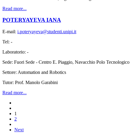
Read more...
POTERYAYEVA IANA
E-mail:
i.poteryayeva@studenti.unipi.it
Tel: -
Laboratorio: -
Sede: Fuori Sede - Centro E. Piaggio, Navacchio Polo Tecnologico
Settore: Automation and Robotics
Tutor:
Prof. Manolo Garabini
Read more...
1
2
Next