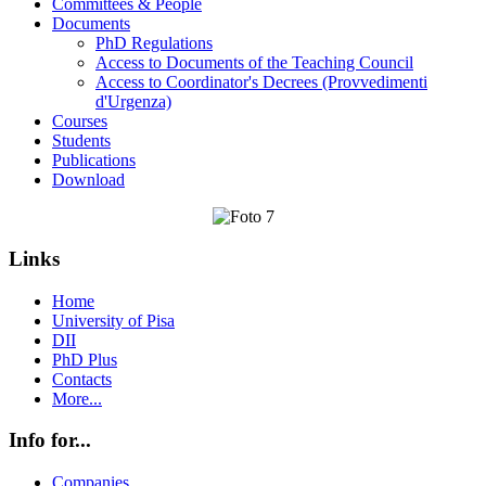
Committees & People
Documents
PhD Regulations
Access to Documents of the Teaching Council
Access to Coordinator's Decrees (Provvedimenti
d'Urgenza)
Courses
Students
Publications
Download
Links
Home
University of Pisa
DII
PhD Plus
Contacts
More...
Info for...
Companies