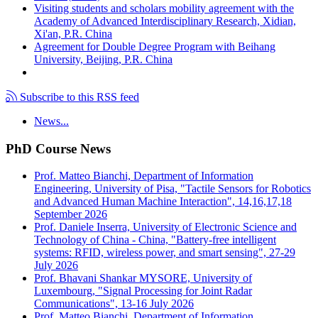
Visiting students and scholars mobility agreement with the
Academy of Advanced Interdisciplinary Research, Xidian,
Xi'an, P.R. China
Agreement for Double Degree Program with Beihang
University, Beijing, P.R. China
Subscribe to this RSS feed
News...
PhD Course News
Prof. Matteo Bianchi, Department of Information
Engineering, University of Pisa, "Tactile Sensors for Robotics
and Advanced Human Machine Interaction", 14,16,17,18
September 2026
Prof. Daniele Inserra, University of Electronic Science and
Technology of China - China, "Battery-free intelligent
systems: RFID, wireless power, and smart sensing", 27-29
July 2026
Prof. Bhavani Shankar MYSORE, University of
Luxembourg, "Signal Processing for Joint Radar
Communications", 13-16 July 2026
Prof. Matteo Bianchi, Department of Information