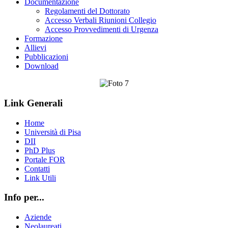
Documentazione
Regolamenti del Dottorato
Accesso Verbali Riunioni Collegio
Accesso Provvedimenti di Urgenza
Formazione
Allievi
Pubblicazioni
Download
Link Generali
Home
Università di Pisa
DII
PhD Plus
Portale FOR
Contatti
Link Utili
Info per...
Aziende
Neolaureati