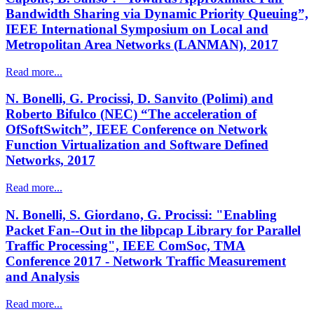
Bandwidth Sharing via Dynamic Priority Queuing”,
IEEE International Symposium on Local and
Metropolitan Area Networks (LANMAN), 2017
Read more...
N. Bonelli, G. Procissi, D. Sanvito (Polimi) and
Roberto Bifulco (NEC) “The acceleration of
OfSoftSwitch”, IEEE Conference on Network
Function Virtualization and Software Defined
Networks, 2017
Read more...
N. Bonelli, S. Giordano, G. Procissi: "Enabling
Packet Fan--Out in the libpcap Library for Parallel
Traffic Processing", IEEE ComSoc, TMA
Conference 2017 - Network Traffic Measurement
and Analysis
Read more...