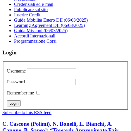
Credenziali ed e-mail
Pubblicare sul sito
Inserire Crediti
Guida Mobilità Estero DII (06/03/2025)
Learning Agreement DII (06/03/2025)
Guida Missioni (06/03/2025)
Accordi Internazionali
Programmazione Corsi
Login
Username
Password
Remember me
Subscribe to this RSS feed
C. Cascone (Polimi), N. Bonelli, L. Bianchi, A.
Capone, B. Sanso’: “Towards Approximate Fair