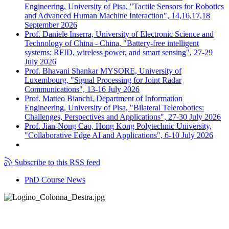
Engineering, University of Pisa, "Tactile Sensors for Robotics
and Advanced Human Machine Interaction", 14,16,17,18
September 2026
Prof. Daniele Inserra, University of Electronic Science and
Technology of China - China, "Battery-free intelligent
systems: RFID, wireless power, and smart sensing", 27-29
July 2026
Prof. Bhavani Shankar MYSORE, University of
Luxembourg, "Signal Processing for Joint Radar
Communications", 13-16 July 2026
Prof. Matteo Bianchi, Department of Information
Engineering, University of Pisa, "Bilateral Telerobotics:
Challenges, Perspectives and Applications", 27-30 July 2026
Prof. Jian-Nong Cao, Hong Kong Polytechnic University,
"Collaborative Edge AI and Applications", 6-10 July 2026
Subscribe to this RSS feed
PhD Course News
Tel +39 050 2217511
PEC:
ing.informazione@pec.unipi.it