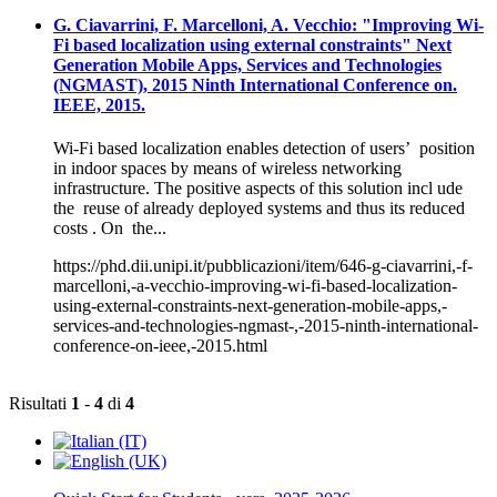
G. Ciavarrini, F. Marcelloni, A. Vecchio: "Improving Wi-
Fi based localization using external constraints" Next
Generation Mobile Apps, Services and Technologies
(NGMAST), 2015 Ninth International Conference on.
IEEE, 2015.
Wi-Fi based localization enables detection of users’ position
in indoor spaces by means of wireless networking
infrastructure. The positive aspects of this solution incl ude
the reuse of already deployed systems and thus its reduced
costs . On the...
https://phd.dii.unipi.it/pubblicazioni/item/646-g-ciavarrini,-f-
marcelloni,-a-vecchio-improving-wi-fi-based-localization-
using-external-constraints-next-generation-mobile-apps,-
services-and-technologies-ngmast-,-2015-ninth-international-
conference-on-ieee,-2015.html
Risultati
1
-
4
di
4