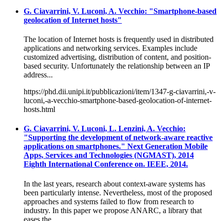
G. Ciavarrini, V. Luconi, A. Vecchio: "Smartphone-based
geolocation of Internet hosts"
The location of Internet hosts is frequently used in distributed
applications and networking services. Examples include
customized advertising, distribution of content, and position-
based security. Unfortunately the relationship between an IP
address...
https://phd.dii.unipi.it/pubblicazioni/item/1347-g-ciavarrini,-v-
luconi,-a-vecchio-smartphone-based-geolocation-of-internet-
hosts.html
G. Ciavarrini, V. Luconi, L. Lenzini, A. Vecchio:
"Supporting the development of network-aware reactive
applications on smartphones." Next Generation Mobile
Apps, Services and Technologies (NGMAST), 2014
Eighth International Conference on. IEEE, 2014.
In the last years, research about context-aware systems has
been particularly intense. Nevertheless, most of the proposed
approaches and systems failed to flow from research to
industry. In this paper we propose ANARC, a library that
eases the...