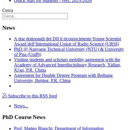
Quick Start for Students - vers. 2025-2026
Cerca
News
A due dottorandi del DII il riconoscimento Young Scientist
Award dell’International Union of Radio Science (URSI)
PhD @ Nanyang Technical University (NTU) & University
of Pisa (UniPi)
Visiting students and scholars mobility agreement with the
Academy of Advanced Interdisciplinary Research, Xidian,
Xi'an, P.R. China
Agreement for Double Degree Program with Beihang
University, Beijing, P.R. China
Subscribe to this RSS feed
News...
PhD Course News
Prof. Matteo Bianchi, Department of Information