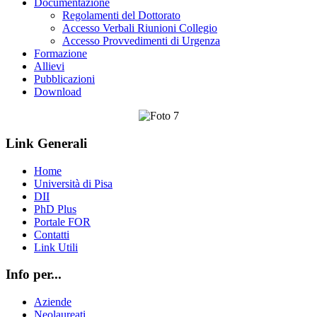
Documentazione
Regolamenti del Dottorato
Accesso Verbali Riunioni Collegio
Accesso Provvedimenti di Urgenza
Formazione
Allievi
Pubblicazioni
Download
Link Generali
Home
Università di Pisa
DII
PhD Plus
Portale FOR
Contatti
Link Utili
Info per...
Aziende
Neolaureati