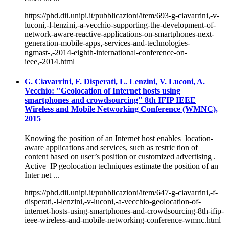
https://phd.dii.unipi.it/pubblicazioni/item/693-g-ciavarrini,-v-
luconi,-l-lenzini,-a-vecchio-supporting-the-development-of-
network-aware-reactive-applications-on-smartphones-next-
generation-mobile-apps,-services-and-technologies-
ngmast-,-2014-eighth-international-conference-on-
ieee,-2014.html
G. Ciavarrini, F. Disperati, L. Lenzini, V. Luconi, A.
Vecchio: "Geolocation of Internet hosts using
smartphones and crowdsourcing" 8th IFIP IEEE
Wireless and Mobile Networking Conference (WMNC),
2015
Knowing the position of an Internet host enables location-
aware applications and services, such as restric tion of
content based on user’s position or customized advertising .
Active IP geolocation techniques estimate the position of an
Inter net ...
https://phd.dii.unipi.it/pubblicazioni/item/647-g-ciavarrini,-f-
disperati,-l-lenzini,-v-luconi,-a-vecchio-geolocation-of-
internet-hosts-using-smartphones-and-crowdsourcing-8th-ifip-
ieee-wireless-and-mobile-networking-conference-wmnc.html