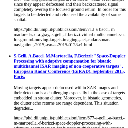
since they appear defocused and their backscattered signal
completely overlap the focused ground return. In order for this
targets to be detected and refocused the availability of some
spatial...
https://phd.dii.unipi.it/pubblicazioni/item/713-a-bacci,-m-
martorella,-d-a-gray,-s-gelli,-f-berizzi-virtual-multichannel-sar-
for-ground-moving-targets-imaging-,-iet,-radar-sonar-
navigation,-2015,-rsn-si-2015-0128-r1.html
S.Gelli, A.Bacci, M.Martorella, F.Berizzi: "Space-Doppler
Processing with adaptive compensation for bistatic
multichannel ISAR imaging of non-cooperative targets",
European Radar Conference (EuRAD), September 2015,
Paris.
Moving targets appear defocused within SAR images and
their detection is a challenging especially in the case of targets
embedded in strong clutter. Moreover, in bistatic geometries,
the clutter echo returns are range dependent. This situation
degrades...
https://phd.dii.unipi.it/pubblicazioni/item/677-s-gelli,-a-bacci,-
m-martorella,-f-berizzi-space-doppler-processing-with-