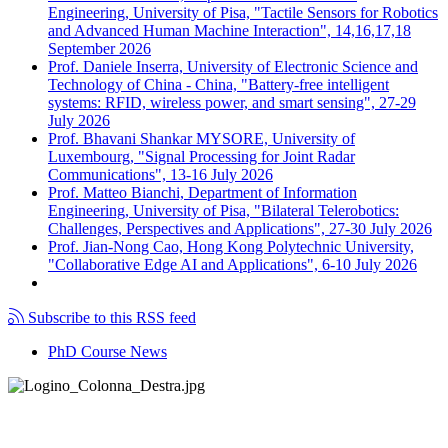
Engineering, University of Pisa, "Tactile Sensors for Robotics
and Advanced Human Machine Interaction", 14,16,17,18
September 2026
Prof. Daniele Inserra, University of Electronic Science and
Technology of China - China, "Battery-free intelligent
systems: RFID, wireless power, and smart sensing", 27-29
July 2026
Prof. Bhavani Shankar MYSORE, University of
Luxembourg, "Signal Processing for Joint Radar
Communications", 13-16 July 2026
Prof. Matteo Bianchi, Department of Information
Engineering, University of Pisa, "Bilateral Telerobotics:
Challenges, Perspectives and Applications", 27-30 July 2026
Prof. Jian-Nong Cao, Hong Kong Polytechnic University,
"Collaborative Edge AI and Applications", 6-10 July 2026
Subscribe to this RSS feed
PhD Course News
Tel +39 050 2217511
PEC:
ing.informazione@pec.unipi.it