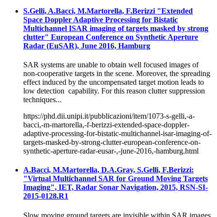
S.Gelli, A.Bacci, M.Martorella, F.Berizzi "Extended
Space Doppler Adaptive Processing for Bistatic
Multichannel ISAR imaging of targets masked by strong
clutter" European Conference on Synthetic Aperture
Radar (EuSAR), June 2016, Hamburg
SAR systems are unable to obtain well focused images of
non-cooperative targets in the scene. Moreover, the spreading
effect induced by the uncompensated target motion leads to
low detection capability. For this reason clutter suppression
techniques...
https://phd.dii.unipi.it/pubblicazioni/item/1073-s-gelli,-a-
bacci,-m-martorella,-f-berizzi-extended-space-doppler-
adaptive-processing-for-bistatic-multichannel-isar-imaging-of-
targets-masked-by-strong-clutter-european-conference-on-
synthetic-aperture-radar-eusar-,-june-2016,-hamburg.html
A.Bacci, M.Martorella, D.A.Gray, S.Gelli, F.Berizzi:
"Virtual Multichannel SAR for Ground Moving Targets
Imaging", IET, Radar Sonar Navigation, 2015, RSN-SI-
2015-0128.R1
Slow moving ground targets are invisible within SAR images