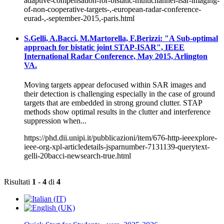
adaptive-compensation-for-bistatic-multichannel-isar-imaging-
of-non-cooperative-targets-,-european-radar-conference-
eurad-,-september-2015,-paris.html
S.Gelli, A.Bacci, M.Martorella, F.Berizzi: "A Sub-optimal
approach for bistatic joint STAP-ISAR", IEEE
International Radar Conference, May 2015, Arlington
VA.
Moving targets appear defocused within SAR images and
their detection is challenging especially in the case of ground
targets that are embedded in strong ground clutter. STAP
methods show optimal results in the clutter and interference
suppression when...
https://phd.dii.unipi.it/pubblicazioni/item/676-http-ieeexplore-
ieee-org-xpl-articledetails-jsparnumber-7131139-querytext-
gelli-20bacci-newsearch-true.html
Risultati
1
-
4
di
4