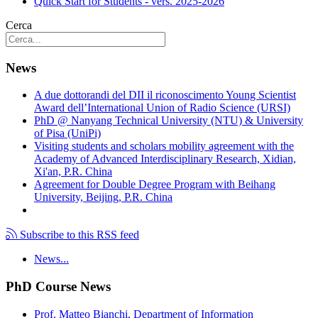
Quick Start for Students - vers. 2025-2026
Cerca
News
A due dottorandi del DII il riconoscimento Young Scientist
Award dell’International Union of Radio Science (URSI)
PhD @ Nanyang Technical University (NTU) & University
of Pisa (UniPi)
Visiting students and scholars mobility agreement with the
Academy of Advanced Interdisciplinary Research, Xidian,
Xi'an, P.R. China
Agreement for Double Degree Program with Beihang
University, Beijing, P.R. China
Subscribe to this RSS feed
News...
PhD Course News
Prof. Matteo Bianchi, Department of Information